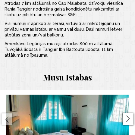
Atrodas 7 km attālumā no Cap Malabata, dzīvokļu viesnīca
Rania Tangier nodrošina gaisa kondicionētu naktsmītni ar
skatu uz pilsētu un bezmaksas WiFi.
Visi numuri ir aprīkoti ar terasi, virtuvīti ar mikrotējqanu un
privātu vannas istabu ar vannu vai dušu. Daži numuri ietver
atpūtas zonu un/vai balkonu.
Amerikāņu Legācijas muzejs atrodas 800 m attālumā.
Tuvojākā lidosta ir Tangier Ibn Battouta lidosta, 11 km
attālumā no īpašuma.
Mūsu Istabas