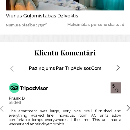
Vienas Guļamistabas Dzīvoklis
Maksimālais personu skaits : 4
Numura platība : 75m²
Klientu Komentāri
Paziņojums Par TripAdvisor.com
5
/5
Frank D
Nar
Slidell
Pari
The apartment was large, very nice, well furnished and
We were there for three nights .It was well located , resonable
everything worked fine. Individual room AC units allow
price
comfortable temps everywhere all the time. This unit had a
clea
washer and an "air dryer", which...
clean