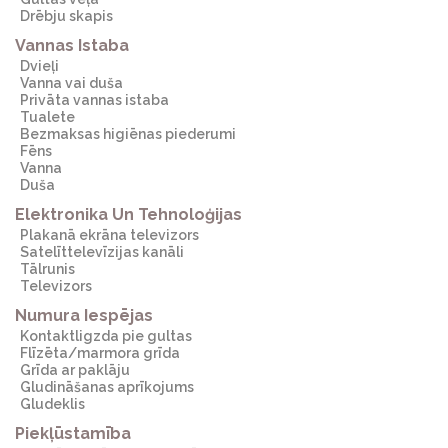
Drēbju skapis
Vannas Istaba
Dvieļi
Vanna vai duša
Privāta vannas istaba
Tualete
Bezmaksas higiēnas piederumi
Fēns
Vanna
Duša
Elektronika Un Tehnoloģijas
Plakanā ekrāna televizors
Satelīttelevīzijas kanāli
Tālrunis
Televizors
Numura Iespējas
Kontaktligzda pie gultas
Flīzēta/marmora grīda
Grīda ar paklāju
Gludināšanas aprīkojums
Gludeklis
Piekļūstamība