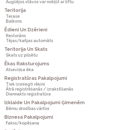
Augšējos stāvos var nokļūt ar liftu
Teritorija
Terase
Balkons
Ēdieni Un Dzērieni
Restorāns
Tējas/kafijas automāts
Teritorija Un Skats
Skats uz pilsētu
Ēkas Raksturojums
Atsevišķa ēka
Reģistratūras Pakalpojumi
Tiek izsniegti rēķini
Ātrā reģistrēšanās / izrakstīšanās
Diennakts reģistratūra
Izklaide Un Pakalpojumi Ģimenēm
Bērnu drošības vārtiņi
Biznesa Pakalpojumi
Fakss/kopēšana