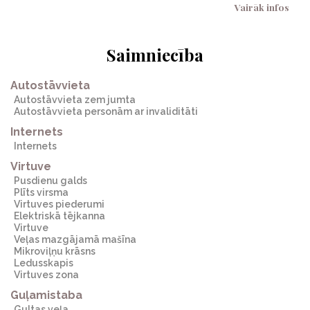
vairāk infos
Saimniecība
Autostāvvieta
Autostāvvieta zem jumta
Autostāvvieta personām ar invaliditāti
Internets
Internets
Virtuve
Pusdienu galds
Plīts virsma
Virtuves piederumi
Elektriskā tējkanna
Virtuve
Veļas mazgājamā mašīna
Mikroviļņu krāsns
Ledusskapis
Virtuves zona
Guļamistaba
Gultas veļa