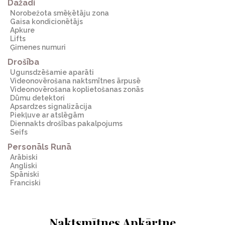
Dažādi
Norobežota smēķētāju zona
Gaisa kondicionētājs
Apkure
Lifts
Ģimenes numuri
Drošība
Ugunsdzēšamie aparāti
Videonovērošana naktsmītnes ārpusē
Videonovērošana koplietošanas zonās
Dūmu detektori
Apsardzes signalizācija
Piekļuve ar atslēgām
Diennakts drošības pakalpojums
Seifs
Personāls Runā
arābiski
angliski
spāniski
franciski
Naktsmītnes Apkārtne