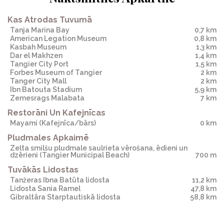
Kas Atrodas Tuvumā
Tanja Marina Bay
0,7 km
American Legation Museum
0,8 km
Kasbah Museum
1,3 km
Dar el Makhzen
1,4 km
Tangier City Port
1,5 km
Forbes Museum of Tangier
2 km
Tanger City Mall
2 km
Ibn Batouta Stadium
5,9 km
zemesrags Malabata
7 km
Restorāni Un Kafejnīcas
mayami
(Kafejnīca/bārs)
0 km
Pludmales Apkaimē
zelta smilšu pludmale saulrieta vērošana, ēdieni un
dzērieni
(Tangier Municipal Beach)
700 m
Tuvākās Lidostas
Tanžeras Ibna Batūta lidosta
11,2 km
lidosta Sania Ramel
47,8 km
Gibraltāra Starptautiskā lidosta
58,8 km