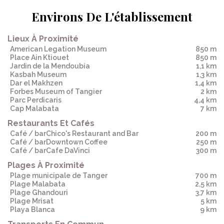
Environs De L'établissement
Lieux À Proximité
American Legation Museum
850 m
Place Ain Ktiouet
850 m
Jardin de la Mendoubia
1,1 km
Kasbah Museum
1,3 km
Dar el Makhzen
1,4 km
Forbes Museum of Tangier
2 km
Parc Perdicaris
4,4 km
Cap Malabata
7 km
Restaurants Et Cafés
Café / barChico's Restaurant and Bar
200 m
Café / barDowntown Coffee
250 m
Café / barCafe DaVinci
300 m
Plages À Proximité
Plage municipale de Tanger
700 m
Plage Malabata
2,5 km
Plage Ghandouri
3,7 km
Plage Mrisat
5 km
Playa Blanca
9 km