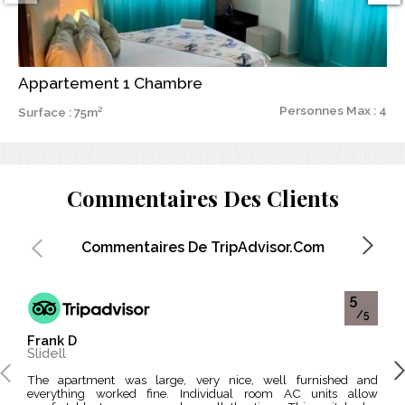
Appartement 1 Chambre
Personnes Max : 4
Surface : 75m²
Commentaires Des Clients
Commentaires De TripAdvisor.com
5
/5
Frank D
Nar
Slidell
Pari
The apartment was large, very nice, well furnished and
We were there for three nights .It was well located , resonable
everything worked fine. Individual room AC units allow
price