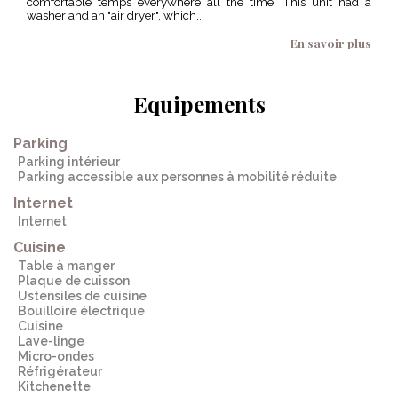
comfortable temps everywhere all the time. This unit had a
clea
washer and an "air dryer", which...
clean
En savoir plus
Equipements
Parking
Parking intérieur
Parking accessible aux personnes à mobilité réduite
Internet
Internet
Cuisine
Table à manger
Plaque de cuisson
Ustensiles de cuisine
Bouilloire électrique
Cuisine
Lave-linge
Micro-ondes
Réfrigérateur
Kitchenette