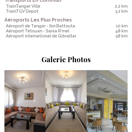
Transports En Commun
TrainTanger Ville
2,2 km
TrainTGV Depot
3,2 km
Aéroports Les Plus Proches
Aéroport de Tanger - Ibn Battouta
10 km
Aéroport Tétouan - Sania R'mel
48 km
Aéroport international de Gibraltar
58 km
Galerie Photos