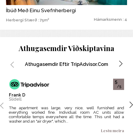
Íbúð Með Einu Svefnherbergi
Hámarksmenn : 4
Herbergi Stærð : 75m²
Athugasemdir Viðskiptavina
Athugasemdir Eftir TripAdvisor.com
5
/5
Frank D
Nar
Slidell
Pari
The apartment was large, very nice, well furnished and
We were there for three nights .It was well located , resonable
everything worked fine. Individual room AC units allow
price
comfortable temps everywhere all the time. This unit had a
clea
washer and an "air dryer", which...
clean
Lestu meira