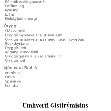
Sérstök reykingarsvæði
Loftkæling
Kynding
Lyfta
Fjölskylduherbergi
Öryggi
Slökkvitæki
Öryggismyndavélar á útisvæðum
Öryggismyndavélar á sameiginlegum svæðum
Reykskynjarar
Öryggiskerfi
Aðgangur með lykli
Öryggisgæsla allan sólarhringinn
Öryggishólf
Þjónusta Í Boði Á:
arabíska
enska
spænska
franska
Umhverfi Gistirýmisins