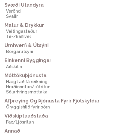
Svæði Utandyra
Verönd
Svalir
Matur & Drykkur
Veitingastaður
Te-/kaffivél
Umhverfi & Útsýni
Borgarútsýni
Einkenni Byggingar
Aðskilin
Móttökuþjónusta
Hægt að fá reikning
Hraðinnritun/-útritun
Sólarhringsmóttaka
Afþreying Og Þjónusta Fyrir Fjölskyldur
Öryggishlið fyrir börn
Viðskiptaaðstaða
Fax/Ljósritun
Annað