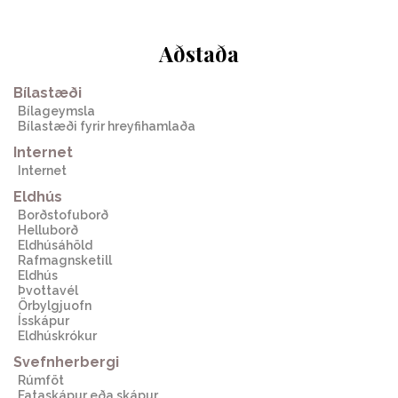
Aðstaða
Bílastæði
Bílageymsla
Bílastæði fyrir hreyfihamlaða
Internet
Internet
Eldhús
Borðstofuborð
Helluborð
Eldhúsáhöld
Rafmagnsketill
Eldhús
Þvottavél
Örbylgjuofn
Ísskápur
Eldhúskrókur
Svefnherbergi
Rúmföt
Fataskápur eða skápur