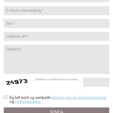
afritaðu innihald þessa myndar
Ég hef lesið og samþykki
Almenn skilyrði starfsstöðvarinnar
og
Friðhelgisstefna