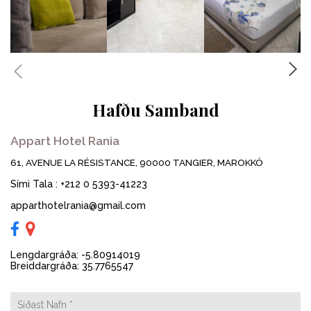
Hafðu Samband
Appart Hotel Rania
61, AVENUE LA RÉSISTANCE, 90000 TANGIER, MAROKKÓ
Sími Tala
:
+212 0 5393-41223
apparthotelrania@gmail.com
Lengdargráða: -5.80914019
Breiddargráða: 35.7765547