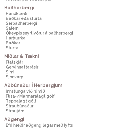
Baðherbergi
Handklæði
Baðkar eða sturta
Sérbaðherbergi
Salerni
Ókeypis snyrtivörur á baðherbergi
Hárþurrka
Baðkar
Sturta
Miðlar & Tækni
Flatskjár
Gervihnattarásir
Sími
Sjónvarp
Aðbúnaður Í Herbergjum
Innstunga við rúmið
Flísa-/Marmaralagt gólf
Teppalagt gólf
Straubúnaður
Straujárn
Aðgengi
Efri hæðir aðgengilegar með lyftu