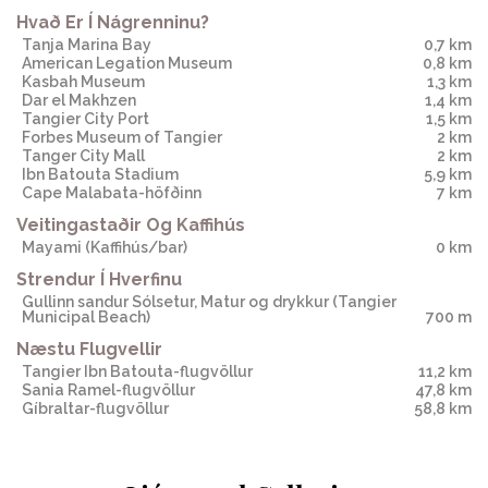
Hvað Er Í Nágrenninu?
Tanja Marina Bay
0,7 km
American Legation Museum
0,8 km
Kasbah Museum
1,3 km
Dar el Makhzen
1,4 km
Tangier City Port
1,5 km
Forbes Museum of Tangier
2 km
Tanger City Mall
2 km
Ibn Batouta Stadium
5,9 km
Cape Malabata-höfðinn
7 km
Veitingastaðir Og Kaffihús
mayami
(Kaffihús/bar)
0 km
Strendur Í Hverfinu
Gullinn sandur Sólsetur, Matur og drykkur
(Tangier
Municipal Beach)
700 m
Næstu Flugvellir
Tangier Ibn Batouta-flugvöllur
11,2 km
Sania Ramel-flugvöllur
47,8 km
Gíbraltar-flugvöllur
58,8 km