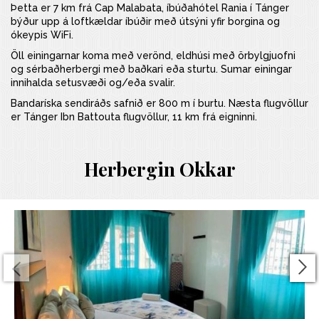
Þetta er 7 km frá Cap Malabata, íbúðahótel Rania í Tánger
býður upp á loftkældar íbúðir með útsýni yfir borgina og
ókeypis WiFi.
Öll einingarnar koma með verönd, eldhúsi með örbylgjuofni
og sérbaðherbergi með baðkari eða sturtu. Sumar einingar
innihalda setusvæði og/eða svalir.
Bandaríska sendiráðs safnið er 800 m í burtu. Næsta flugvöllur
er Tánger Ibn Battouta flugvöllur, 11 km frá eigninni.
Herbergin Okkar